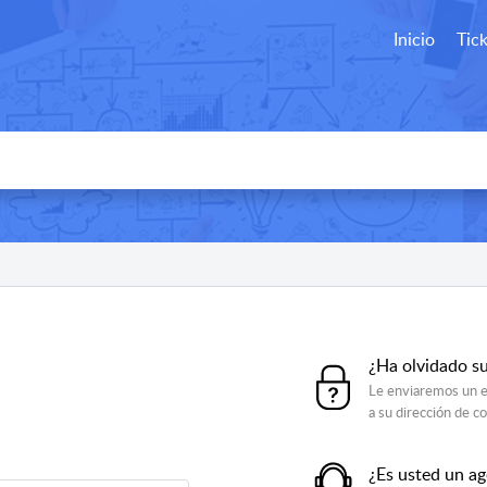
Inicio
Tic
¿Ha olvidado s
Le enviaremos un e
a su dirección de c
¿Es usted un a