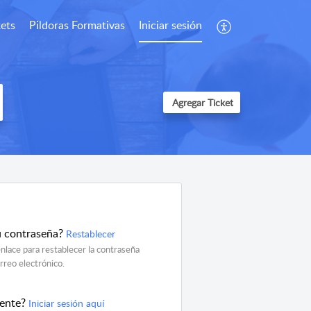
kets
Pildoras Formativas
Iniciar sesión
Agregar Ticket
u contraseña?
Restablecer
nlace para restablecer la contraseña
orreo electrónico.
gente?
Iniciar sesión aquí